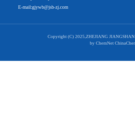
E-mail:
gjywb@jsb-zj.com
Copyright (C) 2025,
ZHEJIANG JIANGSHAN
by
ChemNet
ChinaChe