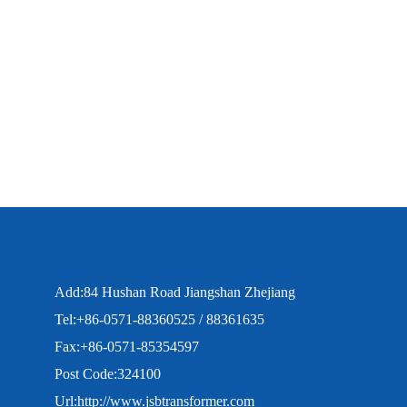
Add:84 Hushan Road Jiangshan Zhejiang
Tel:+86-0571-88360525 / 88361635
Fax:+86-0571-85354597
Post Code:324100
Url:
http://www.jsbtransformer.com